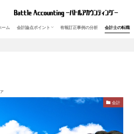
ホーム
会計論点ポイント
有報訂正事例の分析
会計士の転職
資産
ディスクロージャー制度
ア
会計