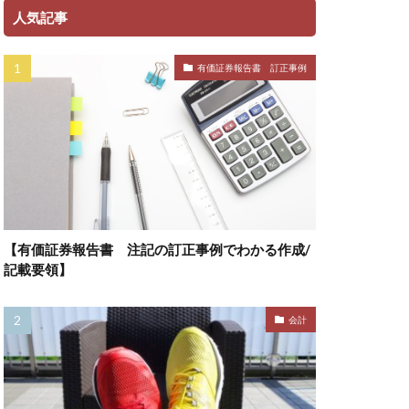
人気記事
有価証券報告書 訂正事例
【有価証券報告書 注記の訂正事例でわかる作成/
記載要領】
会計