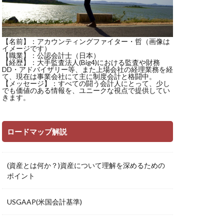
【名前】：アカウンティングファイター・哲（画像は
イメージです）
【職業】：公認会計士（日本）
【経歴】：大手監査法人(Big4)における監査や財務
DD・アドバイザリー等、また上場会社の経理業務を経
て、現在は事業会社にて主に制度会計と格闘中。
【メッセージ】：すべての闘う会計人にとって、少し
でも価値のある情報を、ユニークな視点で提供してい
きます。
ロードマップ解説
(資産とは何か？)資産について理解を深めるための
ポイント
USGAAP(米国会計基準)