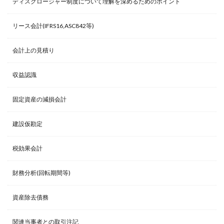
ディスクロージャー制度について理解を深めるためのポイント
リース会計(IFRS16,ASC842等)
会計上の見積り
収益認識
固定資産の減損会計
建設仮勘定
税効果会計
財務分析(回転期間等)
資産除去債務
関連当事者との取引注記