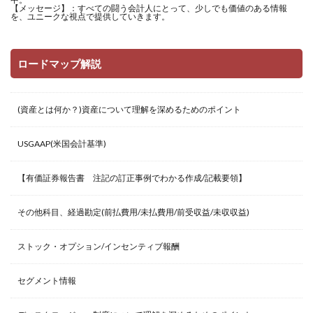
【メッセージ】：すべての闘う会計人にとって、少しでも価値のある情報
を、ユニークな視点で提供していきます。
ロードマップ解説
(資産とは何か？)資産について理解を深めるためのポイント
USGAAP(米国会計基準)
【有価証券報告書 注記の訂正事例でわかる作成/記載要領】
その他科目、経過勘定(前払費用/未払費用/前受収益/未収収益)
ストック・オプション/インセンティブ報酬
セグメント情報