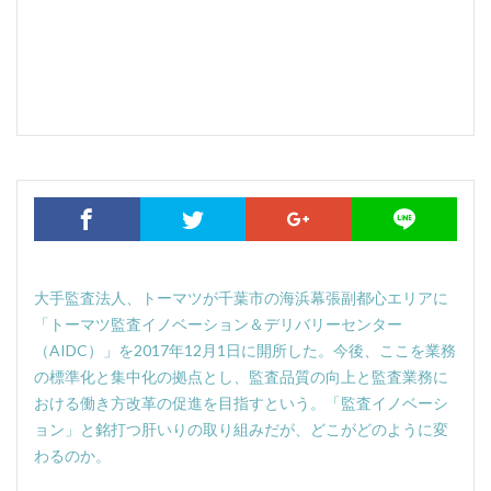
大手監査法人、トーマツが千葉市の海浜幕張副都心エリアに
「トーマツ監査イノベーション＆デリバリーセンター
（
AIDC
）」を
2017
年
12
月
1
日に開所した。今後、ここを業務
の標準化と集中化の拠点とし、監査品質の向上と監査業務に
おける働き方改革の促進を目指すという。「監査イノベーシ
ョン」と銘打つ肝いりの取り組みだが、どこがどのように変
わるのか。