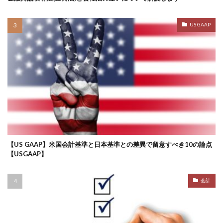
US GAAP
【US GAAP】米国会計基準と日本基準との差異で留意すべき10の論点
【USGAAP】
会計