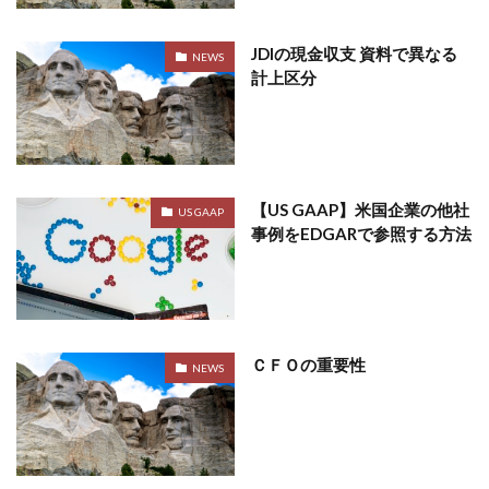
JDIの現金収支 資料で異なる
NEWS
計上区分
【US GAAP】米国企業の他社
US GAAP
事例をEDGARで参照する方法
ＣＦＯの重要性
NEWS