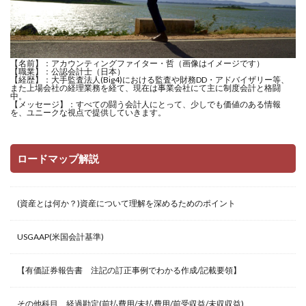
【名前】：アカウンティングファイター・哲（画像はイメージです）
【職業】：公認会計士（日本）
【経歴】：大手監査法人(Big4)における監査や財務DD・アドバイザリー等、
また上場会社の経理業務を経て、現在は事業会社にて主に制度会計と格闘
中。
【メッセージ】：すべての闘う会計人にとって、少しでも価値のある情報
を、ユニークな視点で提供していきます。
ロードマップ解説
(資産とは何か？)資産について理解を深めるためのポイント
USGAAP(米国会計基準)
【有価証券報告書 注記の訂正事例でわかる作成/記載要領】
その他科目、経過勘定(前払費用/未払費用/前受収益/未収収益)