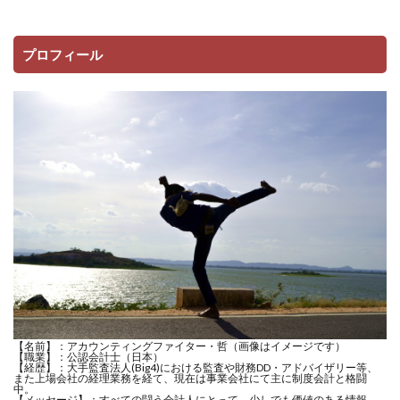
プロフィール
【名前】：アカウンティングファイター・哲（画像はイメージです）
【職業】：公認会計士（日本）
【経歴】：大手監査法人(Big4)における監査や財務DD・アドバイザリー等、
また上場会社の経理業務を経て、現在は事業会社にて主に制度会計と格闘
中。
【メッセージ】：すべての闘う会計人にとって、少しでも価値のある情報