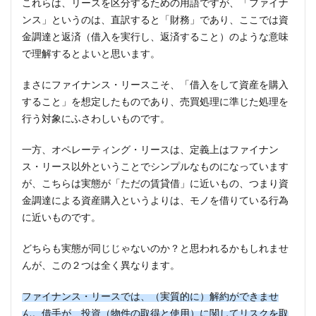
これらは、リースを区分するための用語ですが、「ファイナ
ンス」というのは、直訳すると「財務」であり、ここでは資
金調達と返済（借入を実行し、返済すること）のような意味
で理解するとよいと思います。
まさにファイナンス・リースこそ、「借入をして資産を購入
すること」を想定したものであり、売買処理に準じた処理を
行う対象にふさわしいものです。
一方、オペレーティング・リースは、定義上はファイナン
ス・リース以外ということでシンプルなものになっています
が、こちらは実態が「ただの賃貸借」に近いもの、つまり資
金調達による資産購入というよりは、モノを借りている行為
に近いものです。
どちらも実態が同じじゃないのか？と思われるかもしれませ
んが、この２つは全く異なります。
ファイナンス・リースでは、（実質的に）解約ができませ
ん。借手が、投資（物件の取得と使用）に関してリスクを取