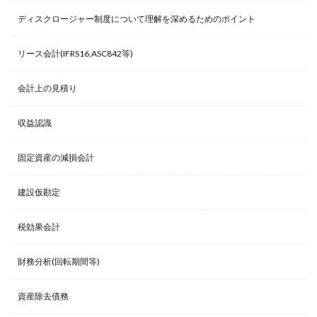
ディスクロージャー制度について理解を深めるためのポイント
リース会計(IFRS16,ASC842等)
会計上の見積り
収益認識
固定資産の減損会計
建設仮勘定
税効果会計
財務分析(回転期間等)
資産除去債務