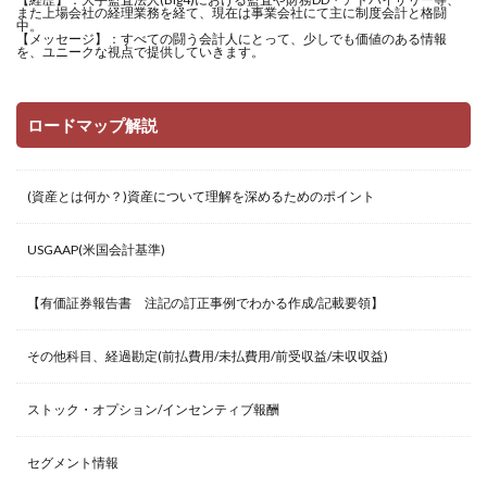
また上場会社の経理業務を経て、現在は事業会社にて主に制度会計と格闘
中。
【メッセージ】：すべての闘う会計人にとって、少しでも価値のある情報
を、ユニークな視点で提供していきます。
ロードマップ解説
(資産とは何か？)資産について理解を深めるためのポイント
USGAAP(米国会計基準)
【有価証券報告書 注記の訂正事例でわかる作成/記載要領】
その他科目、経過勘定(前払費用/未払費用/前受収益/未収収益)
ストック・オプション/インセンティブ報酬
セグメント情報