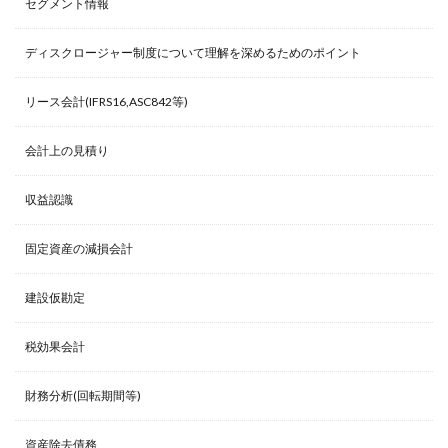
セグメント情報
ディスクロージャー制度について理解を深めるためのポイント
リース会計(IFRS16,ASC842等)
会計上の見積り
収益認識
固定資産の減損会計
建設仮勘定
税効果会計
財務分析(回転期間等)
資産除去債務