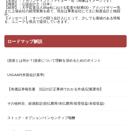
【名前】：アカウンティングファイター・哲（画像はイメージです）
【職業】：公認会計士（日本）
【経歴】：大手監査法人(Big4)における監査や財務DD・アドバイザリー等、
また上場会社の経理業務を経て、現在は事業会社にて主に制度会計と格闘
中。
【メッセージ】：すべての闘う会計人にとって、少しでも価値のある情報
を、ユニークな視点で提供していきます。
ロードマップ解説
(資産とは何か？)資産について理解を深めるためのポイント
USGAAP(米国会計基準)
【有価証券報告書 注記の訂正事例でわかる作成/記載要領】
その他科目、経過勘定(前払費用/未払費用/前受収益/未収収益)
ストック・オプション/インセンティブ報酬