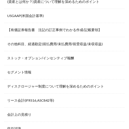
(資産とは何か？)資産について理解を深めるためのポイント
USGAAP(米国会計基準)
【有価証券報告書 注記の訂正事例でわかる作成/記載要領】
その他科目、経過勘定(前払費用/未払費用/前受収益/未収収益)
ストック・オプション/インセンティブ報酬
セグメント情報
ディスクロージャー制度について理解を深めるためのポイント
リース会計(IFRS16,ASC842等)
会計上の見積り
収益認識