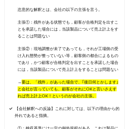
恣意的な解釈とは、会社の以下の主張を言う。
主張①：残件がある状態でも，顧客が合格判定を出すこ
とを承諾した場合には，当該製品について売上計上をす
ることは問題ない
主張②：現地調整が未了であっても，それが工場側の受
け入れ態勢が整っていない等，顧客側の都合によるもの
であり，かつ顧客が合格判定を出すことを承諾した場合
には，当該製品について売上計上をすることは問題ない
→
要は、「残件」があった場合で、｢後日何とかします｣
と会社が言っていても、顧客がそれにOKと言いさえす
れば売上計上OK！というのが会社の主張。
【会社解釈への反論】これに対しては、以下の理由から的
外れであると指摘。
①：検収基準には一定の例外規程がある。これは製品に