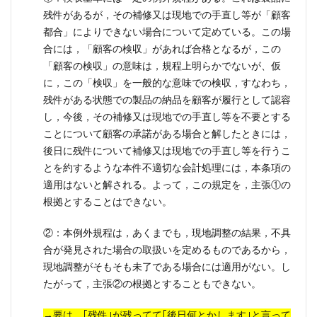
残件があるが，その補修又は現地での手直し等が「顧客
都合」によりできない場合について定めている。この場
合には，「顧客の検収」があれば合格となるが，この
「顧客の検収」の意味は，規程上明らかでないが、仮
に，この「検収」を一般的な意味での検収，すなわち，
残件がある状態での製品の納品を顧客が履行として認容
し，今後，その補修又は現地での手直し等を不要とする
ことについて顧客の承諾がある場合と解したときには，
後日に残件について補修又は現地での手直し等を行うこ
とを約するような本件不適切な会計処理には，本条項の
適用はないと解される。よって，この規定を，主張①の
根拠とすることはできない。
②：本例外規程は，あくまでも，現地調整の結果，不具
合が発見された場合の取扱いを定めるものであるから，
現地調整がそもそも未了である場合には適用がない。し
たがって，主張②の根拠とすることもできない。
→要は、｢残件｣が残ってて｢後日何とかします｣と言って