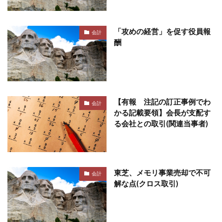
「攻めの経営」を促す役員報
会計
酬
【有報 注記の訂正事例でわ
会計
かる記載要領】会長が支配す
る会社との取引(関連当事者)
東芝、メモリ事業売却で不可
会計
解な点(クロス取引)