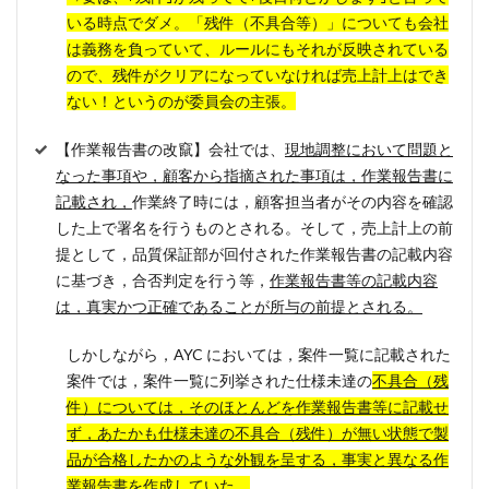
いる時点でダメ。「残件（不具合等）」についても会社
は義務を負っていて、ルールにもそれが反映されている
ので、残件がクリアになっていなければ売上計上はでき
ない！というのが委員会の主張。
【作業報告書の改竄】会社では、
現地調整において問題と
なった事項や，顧客から指摘された事項は，作業報告書に
記載され，
作業終了時には，顧客担当者がその内容を確認
した上で署名を行うものとされる。そして，売上計上の前
提として，品質保証部が回付された作業報告書の記載内容
に基づき，合否判定を行う等，
作業報告書等の記載内容
は，真実かつ正確であることが所与の前提とされる。
しかしながら，AYC においては，案件一覧に記載された
案件では，案件一覧に列挙された仕様未達の
不具合（残
件）については，そのほとんどを作業報告書等に記載せ
ず，あたかも仕様未達の不具合（残件）が無い状態で製
品が合格したかのような外観を呈する，事実と異なる作
業報告書を作成していた。