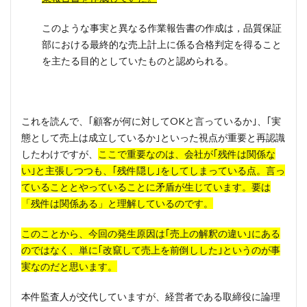
このような事実と異なる作業報告書の作成は，品質保証
部における最終的な売上計上に係る合格判定を得ること
を主たる目的としていたものと認められる。
これを読んで、｢顧客が何に対してOKと言っているか｣、｢実
態として売上は成立しているか｣といった視点が重要と再認識
したわけですが、
ここで重要なのは、会社が｢残件は関係な
い｣と主張しつつも、｢残件隠し｣をしてしまっている点。言っ
ていることとやっていることに矛盾が生じています。要は
「残件は関係ある」と理解しているのです。
このことから、今回の発生原因は｢売上の解釈の違い｣にある
のではなく、単に｢改竄して売上を前倒しした｣というのが事
実なのだと思います。
本件監査人が交代していますが、経営者である取締役に論理