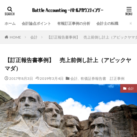
ホーム
会計論点ポイント
有報訂正事例の分析
会計士の転職
会計
【訂正報告書事例】 売上前倒し計上（アピックヤマ
HOME
【訂正報告書事例】 売上前倒し計上（アピックヤ
マダ）
2017年8月3日
2019年3月4日
会計
,
有価証券報告書 訂正事例
会計