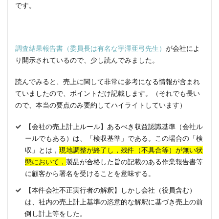
です。
調査結果報告書（委員長は有名な宇澤亜弓先生）
が会社によ
り開示されているので、少し読んでみました。
読んでみると、売上に関して非常に参考になる情報が含まれ
ていましたので、ポイントだけ記載します。（それでも長い
ので、本当の要点のみ要約してハイライトしています）
【会社の売上計上ルール】あるべき収益認識基準（会社ル
ールでもある）は、「検収基準」である。この場合の「検
収」とは，
現地調整が終了し，残件（不具合等）が無い状
態において，
製品が合格した旨の記載のある作業報告書等
に顧客から署名を受けることを意味する。
【本件会社不正実行者の解釈】しかし会社（役員含む）
は、社内の売上計上基準の恣意的な解釈に基づき売上の前
倒し計上等をした。