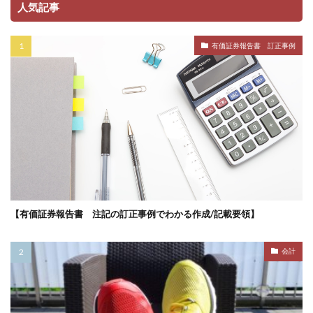
人気記事
有価証券報告書 訂正事例
【有価証券報告書 注記の訂正事例でわかる作成/記載要領】
会計