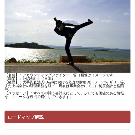
【名前】：アカウンティングファイター・哲（画像はイメージです）
【職業】：公認会計士（日本）
【経歴】：大手監査法人(Big4)における監査や財務DD・アドバイザリー等、
また上場会社の経理業務を経て、現在は事業会社にて主に制度会計と格闘
中。
【メッセージ】：すべての闘う会計人にとって、少しでも価値のある情報
を、ユニークな視点で提供していきます。
ロードマップ解説