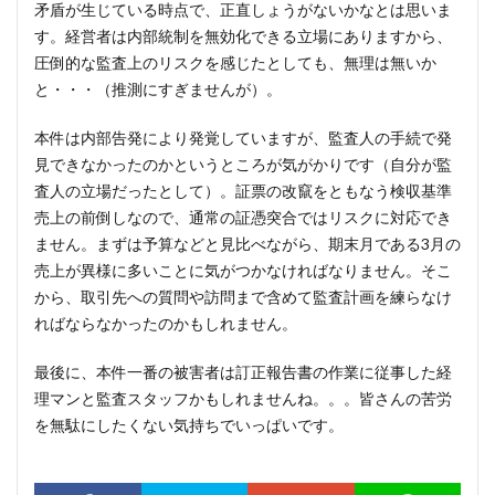
矛盾が生じている時点で、正直しょうがないかなとは思いま
す。経営者は内部統制を無効化できる立場にありますから、
圧倒的な監査上のリスクを感じたとしても、無理は無いか
と・・・（推測にすぎませんが）。
本件は内部告発により発覚していますが、監査人の手続で発
見できなかったのかというところが気がかりです（自分が監
査人の立場だったとして）。証票の改竄をともなう検収基準
売上の前倒しなので、通常の証憑突合ではリスクに対応でき
ません。まずは予算などと見比べながら、期末月である3月の
売上が異様に多いことに気がつかなければなりません。そこ
から、取引先への質問や訪問まで含めて監査計画を練らなけ
ればならなかったのかもしれません。
最後に、本件一番の被害者は訂正報告書の作業に従事した経
理マンと監査スタッフかもしれませんね。。。皆さんの苦労
を無駄にしたくない気持ちでいっぱいです。