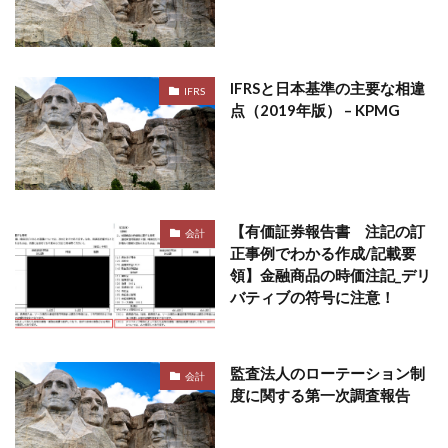
IFRSと日本基準の主要な相違
IFRS
点（2019年版） – KPMG
【有価証券報告書 注記の訂
会計
正事例でわかる作成/記載要
領】金融商品の時価注記_デリ
バティブの符号に注意！
監査法人のローテーション制
会計
度に関する第一次調査報告