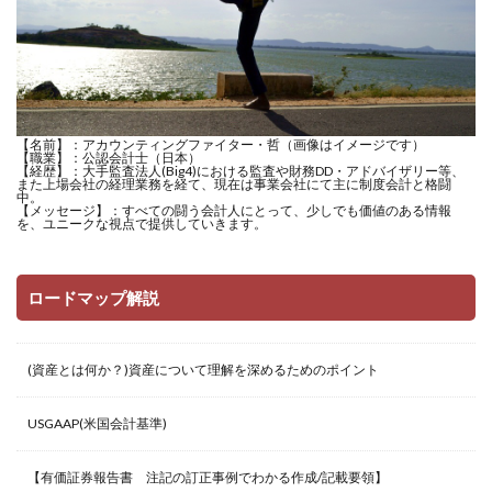
【名前】：アカウンティングファイター・哲（画像はイメージです）
【職業】：公認会計士（日本）
【経歴】：大手監査法人(Big4)における監査や財務DD・アドバイザリー等、
また上場会社の経理業務を経て、現在は事業会社にて主に制度会計と格闘
中。
【メッセージ】：すべての闘う会計人にとって、少しでも価値のある情報
を、ユニークな視点で提供していきます。
ロードマップ解説
(資産とは何か？)資産について理解を深めるためのポイント
USGAAP(米国会計基準)
【有価証券報告書 注記の訂正事例でわかる作成/記載要領】