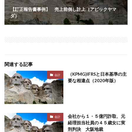
【訂正報告書事例】 売上前倒し計上（アピックヤマ
ダ）
関連する記事
（KPMG)IFRSと日本基準の主
会計
要な相違点（2020年版）
会社から１・５億円詐取、元
会計
経理担当社員の４５歳女に実
刑判決 大阪地裁