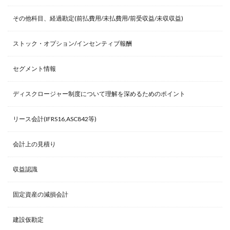
その他科目、経過勘定(前払費用/未払費用/前受収益/未収収益)
ストック・オプション/インセンティブ報酬
セグメント情報
ディスクロージャー制度について理解を深めるためのポイント
リース会計(IFRS16,ASC842等)
会計上の見積り
収益認識
固定資産の減損会計
建設仮勘定