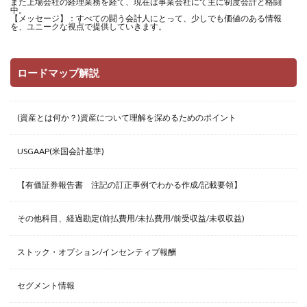
また上場会社の経理業務を経て、現在は事業会社にて主に制度会計と格闘
中。
【メッセージ】：すべての闘う会計人にとって、少しでも価値のある情報
を、ユニークな視点で提供していきます。
ロードマップ解説
(資産とは何か？)資産について理解を深めるためのポイント
USGAAP(米国会計基準)
【有価証券報告書 注記の訂正事例でわかる作成/記載要領】
その他科目、経過勘定(前払費用/未払費用/前受収益/未収収益)
ストック・オプション/インセンティブ報酬
セグメント情報