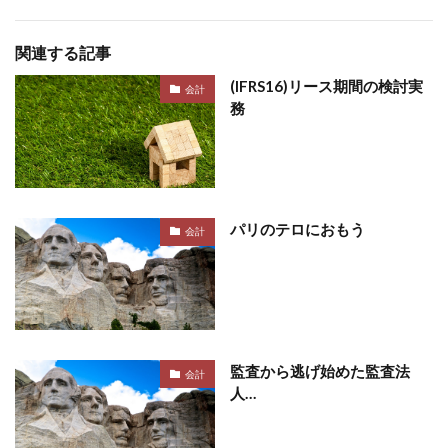
関連する記事
(IFRS16)リース期間の検討実
会計
務
パリのテロにおもう
会計
監査から逃げ始めた監査法
会計
人…