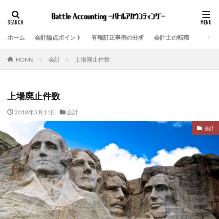
ホーム
会計論点ポイント
有報訂正事例の分析
会計士の転職
会計
上場廃止件数
HOME
上場廃止件数
2018年3月11日
会計
会計