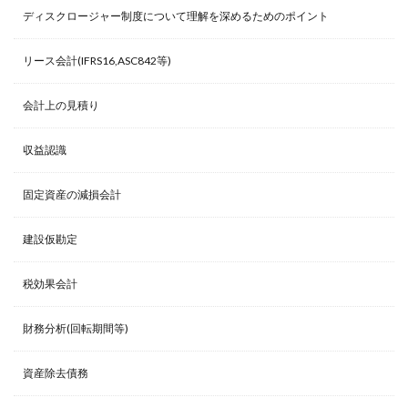
ディスクロージャー制度について理解を深めるためのポイント
リース会計(IFRS16,ASC842等)
会計上の見積り
収益認識
固定資産の減損会計
建設仮勘定
税効果会計
財務分析(回転期間等)
資産除去債務