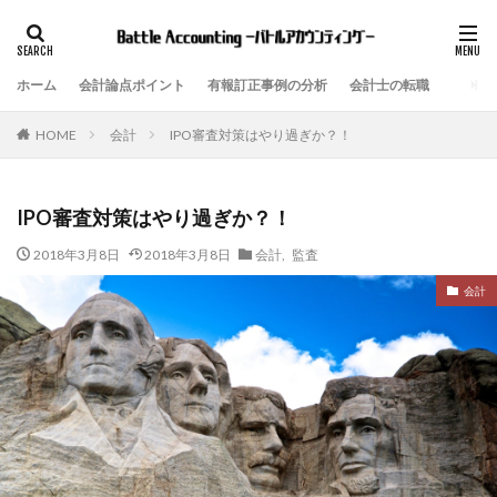
ホーム
会計論点ポイント
有報訂正事例の分析
会計士の転職
会計
IPO審査対策はやり過ぎか？！
HOME
IPO審査対策はやり過ぎか？！
2018年3月8日
2018年3月8日
会計
,
監査
会計