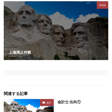
Next
上場廃止件数
関連する記事
会計士 出向①
会計