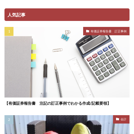
人気記事
有価証券報告書 訂正事例
【有価証券報告書 注記の訂正事例でわかる作成/記載要領】
会計