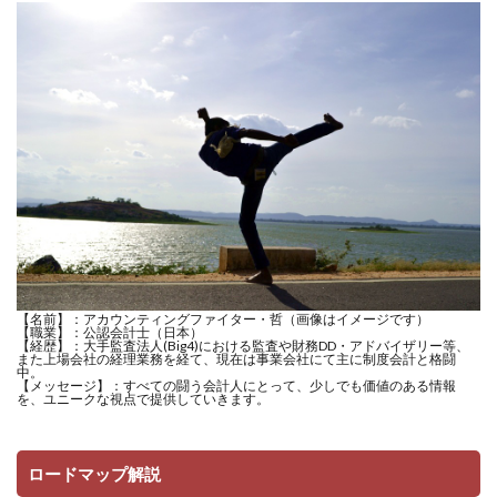
【名前】：アカウンティングファイター・哲（画像はイメージです）
【職業】：公認会計士（日本）
【経歴】：大手監査法人(Big4)における監査や財務DD・アドバイザリー等、
また上場会社の経理業務を経て、現在は事業会社にて主に制度会計と格闘
中。
【メッセージ】：すべての闘う会計人にとって、少しでも価値のある情報
を、ユニークな視点で提供していきます。
ロードマップ解説