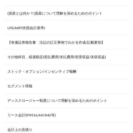
(資産とは何か？)資産について理解を深めるためのポイント
USGAAP(米国会計基準)
【有価証券報告書 注記の訂正事例でわかる作成/記載要領】
その他科目、経過勘定(前払費用/未払費用/前受収益/未収収益)
ストック・オプション/インセンティブ報酬
セグメント情報
ディスクロージャー制度について理解を深めるためのポイント
リース会計(IFRS16,ASC842等)
会計上の見積り