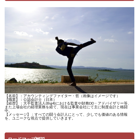
【名前】：アカウンティングファイター・哲（画像はイメージです）
【職業】：公認会計士（日本）
【経歴】：大手監査法人(Big4)における監査や財務DD・アドバイザリー等、
また上場会社の経理業務を経て、現在は事業会社にて主に制度会計と格闘
中。
【メッセージ】：すべての闘う会計人にとって、少しでも価値のある情報
を、ユニークな視点で提供していきます。