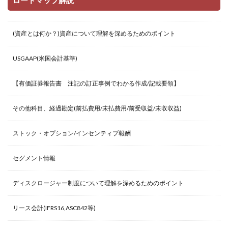
ロードマップ解説
(資産とは何か？)資産について理解を深めるためのポイント
USGAAP(米国会計基準)
【有価証券報告書 注記の訂正事例でわかる作成/記載要領】
その他科目、経過勘定(前払費用/未払費用/前受収益/未収収益)
ストック・オプション/インセンティブ報酬
セグメント情報
ディスクロージャー制度について理解を深めるためのポイント
リース会計(IFRS16,ASC842等)