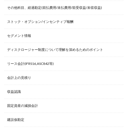
その他科目、経過勘定(前払費用/未払費用/前受収益/未収収益)
ストック・オプション/インセンティブ報酬
セグメント情報
ディスクロージャー制度について理解を深めるためのポイント
リース会計(IFRS16,ASC842等)
会計上の見積り
収益認識
固定資産の減損会計
建設仮勘定