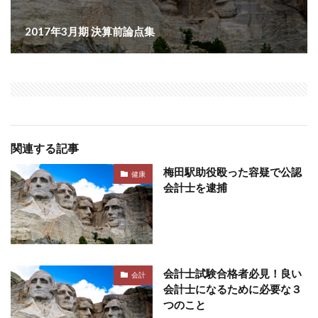
2017年3月期 決算前論点集
関連する記事
梅田駅助役殴った容疑で公認
健康
会計士を逮捕
会計士試験合格者必見！良い
会計
会計士になるために必要な３
つのこと