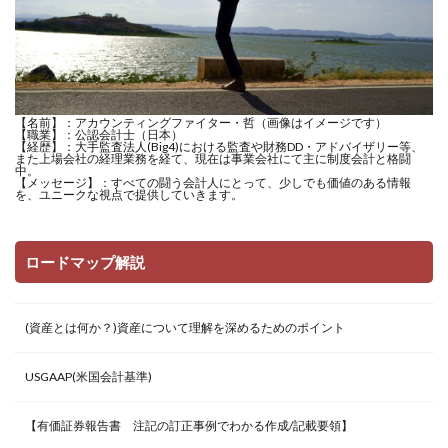
【名前】：アカウンティングファイター・哲（画像はイメージです）
【職業】：公認会計士（日本）
【経歴】：大手監査法人(Big4)における監査や財務DD・アドバイザリー等、
また上場会社の経理業務を経て、現在は事業会社にて主に制度会計と格闘
中。
【メッセージ】：すべての闘う会計人にとって、少しでも価値のある情報
を、ユニークな視点で提供していきます。
ロードマップ解説
(資産とは何か？)資産について理解を深めるためのポイント
USGAAP(米国会計基準)
【有価証券報告書 注記の訂正事例でわかる作成/記載要領】