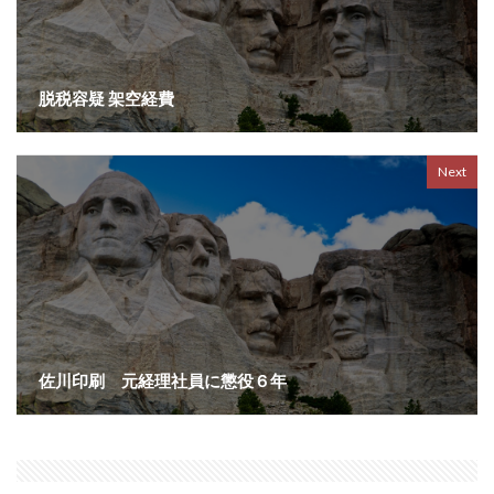
脱税容疑 架空経費
Next
佐川印刷 元経理社員に懲役６年