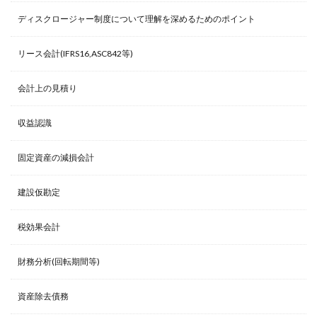
ディスクロージャー制度について理解を深めるためのポイント
リース会計(IFRS16,ASC842等)
会計上の見積り
収益認識
固定資産の減損会計
建設仮勘定
税効果会計
財務分析(回転期間等)
資産除去債務