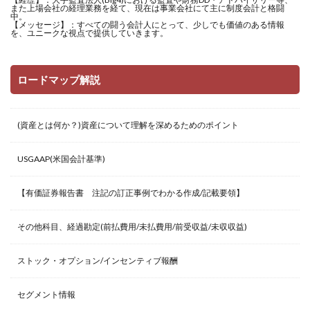
また上場会社の経理業務を経て、現在は事業会社にて主に制度会計と格闘
中。
【メッセージ】：すべての闘う会計人にとって、少しでも価値のある情報
を、ユニークな視点で提供していきます。
ロードマップ解説
(資産とは何か？)資産について理解を深めるためのポイント
USGAAP(米国会計基準)
【有価証券報告書 注記の訂正事例でわかる作成/記載要領】
その他科目、経過勘定(前払費用/未払費用/前受収益/未収収益)
ストック・オプション/インセンティブ報酬
セグメント情報