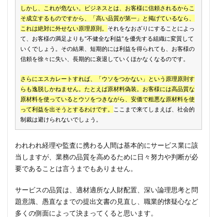
しかし、これが危ない。ビジネスとは、お客様に信頼されるからこ
そ成立するものですから、「高い品質が第一」と掲げているなら、
これは絶対に外せない原理原則。
それをなおざりにすることによっ
て、お客様の満足よりも“不健全な利益”を優先する組織に変質して
いくでしょう。その結果、短期的には利益を得られても、お客様の
信頼を徐々に失い、長期的に衰退していくほかなくなるのです。
さらにエスカレートすれば、「ウソをつかない」という原理原則す
らも逸脱しかねません。たとえば原材料偽装。お客様には高品質な
原材料を使っているとウソをつきながら、安価で粗悪な原材料を使
って利益を出そうとするわけです。
ここまで来てしまえば、社会的
制裁は避けられないでしょう。
われわれ経理や監査に携わる人間は基本的にサービス業に該
当しますが、業務の品質を高めるために日々努力や判断が必
要であることは言うまでもありません。
サービスの品質は、適材適所な人財配置、深い論理思考と問
題意識、愚直なまでの提出文書の見直し、職業的懐疑心など
多くの側面によって決まってくると思います。