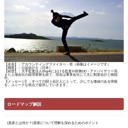
【名前】：アカウンティングファイター・哲（画像はイメージです）
【職業】：公認会計士（日本）
【経歴】：大手監査法人(Big4)における監査や財務DD・アドバイザリー等、
また上場会社の経理業務を経て、現在は事業会社にて主に制度会計と格闘
中。
【メッセージ】：すべての闘う会計人にとって、少しでも価値のある情報
を、ユニークな視点で提供していきます。
ロードマップ解説
(資産とは何か？)資産について理解を深めるためのポイント