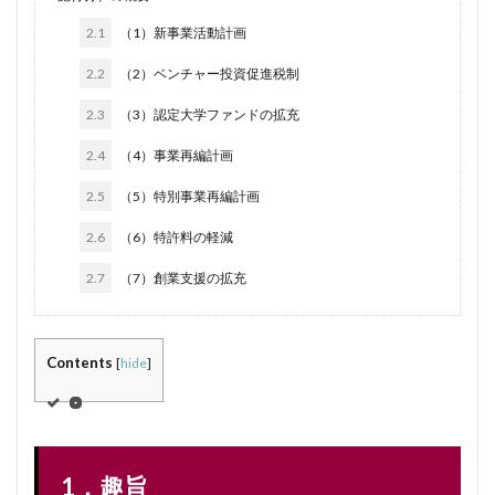
2.1
（1）新事業活動計画
2.2
（2）ベンチャー投資促進税制
2.3
（3）認定大学ファンドの拡充
2.4
（4）事業再編計画
2.5
（5）特別事業再編計画
2.6
（6）特許料の軽減
2.7
（7）創業支援の拡充
Contents
[
hide
]
1．趣旨