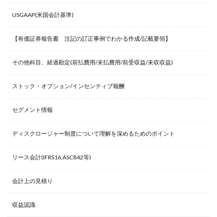
USGAAP(米国会計基準)
【有価証券報告書 注記の訂正事例でわかる作成/記載要領】
その他科目、経過勘定(前払費用/未払費用/前受収益/未収収益)
ストック・オプション/インセンティブ報酬
セグメント情報
ディスクロージャー制度について理解を深めるためのポイント
リース会計(IFRS16,ASC842等)
会計上の見積り
収益認識