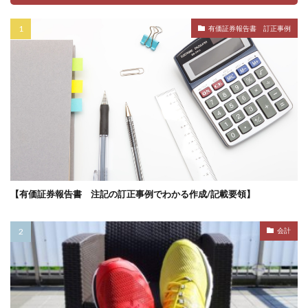
有価証券報告書 訂正事例
【有価証券報告書 注記の訂正事例でわかる作成/記載要領】
会計