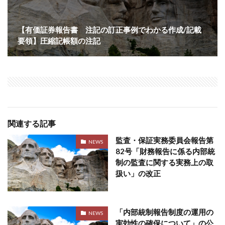
【有価証券報告書 注記の訂正事例でわかる作成/記載
要領】圧縮記帳額の注記
関連する記事
監査・保証実務委員会報告第
NEWS
82号「財務報告に係る内部統
制の監査に関する実務上の取
扱い」の改正
「内部統制報告制度の運用の
NEWS
実効性の確保について」の公