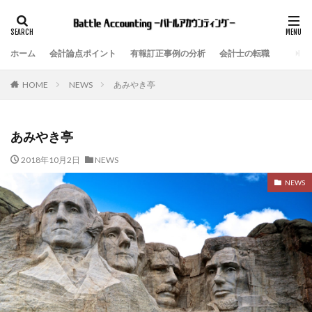
ホーム
会計論点ポイント
有報訂正事例の分析
会計士の転職
NEWS
あみやき亭
HOME
あみやき亭
2018年10月2日
NEWS
NEWS