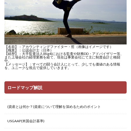
【名前】：アカウンティングファイター・哲（画像はイメージです）
【職業】：公認会計士（日本）
【経歴】：大手監査法人(Big4)における監査や財務DD・アドバイザリー等、
また上場会社の経理業務を経て、現在は事業会社にて主に制度会計と格闘
中。
【メッセージ】：すべての闘う会計人にとって、少しでも価値のある情報
を、ユニークな視点で提供していきます。
ロードマップ解説
(資産とは何か？)資産について理解を深めるためのポイント
USGAAP(米国会計基準)