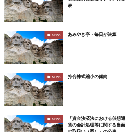
表
あみやき亭・毎日が決算
NEWS
持合株式縮小の傾向
NEWS
「資金決済法における仮想通
NEWS
貨の会計処理等に関する当面
の取扱い（案）」の公表