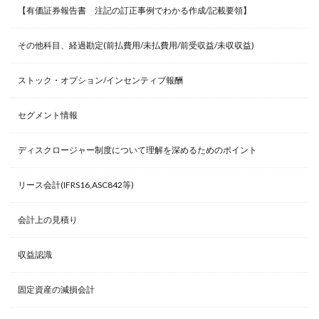
【有価証券報告書 注記の訂正事例でわかる作成/記載要領】
その他科目、経過勘定(前払費用/未払費用/前受収益/未収収益)
ストック・オプション/インセンティブ報酬
セグメント情報
ディスクロージャー制度について理解を深めるためのポイント
リース会計(IFRS16,ASC842等)
会計上の見積り
収益認識
固定資産の減損会計