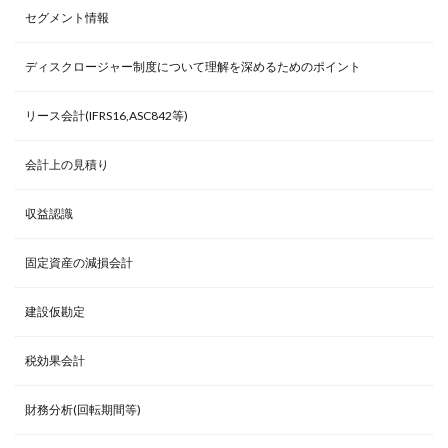
セグメント情報
ディスクロージャー制度について理解を深めるためのポイント
リース会計(IFRS16,ASC842等)
会計上の見積り
収益認識
固定資産の減損会計
建設仮勘定
税効果会計
財務分析(回転期間等)