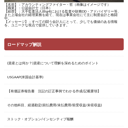
【名前】：アカウンティングファイター・哲（画像はイメージです）
【職業】：公認会計士（日本）
【経歴】：大手監査法人(Big4)における監査や財務DD・アドバイザリー等、
また上場会社の経理業務を経て、現在は事業会社にて主に制度会計と格闘
中。
【メッセージ】：すべての闘う会計人にとって、少しでも価値のある情報
を、ユニークな視点で提供していきます。
ロードマップ解説
(資産とは何か？)資産について理解を深めるためのポイント
USGAAP(米国会計基準)
【有価証券報告書 注記の訂正事例でわかる作成/記載要領】
その他科目、経過勘定(前払費用/未払費用/前受収益/未収収益)
ストック・オプション/インセンティブ報酬