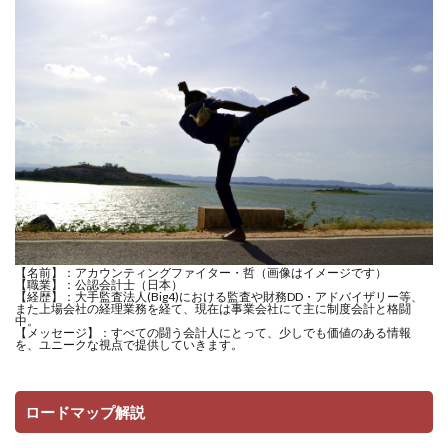
【名前】：アカウンティングファイター・哲（画像はイメージです）
【職業】：公認会計士（日本）
【経歴】：大手監査法人(Big4)における監査や財務DD・アドバイザリー等、
また上場会社の経理業務を経て、現在は事業会社にて主に制度会計と格闘
中。
【メッセージ】：すべての闘う会計人にとって、少しでも価値のある情報
を、ユニークな視点で提供していきます。
ロードマップ解説