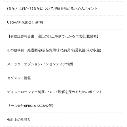
(資産とは何か？)資産について理解を深めるためのポイント
USGAAP(米国会計基準)
【有価証券報告書 注記の訂正事例でわかる作成/記載要領】
その他科目、経過勘定(前払費用/未払費用/前受収益/未収収益)
ストック・オプション/インセンティブ報酬
セグメント情報
ディスクロージャー制度について理解を深めるためのポイント
リース会計(IFRS16,ASC842等)
会計上の見積り