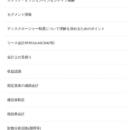
ストック・オプション/インセンティブ報酬
セグメント情報
ディスクロージャー制度について理解を深めるためのポイント
リース会計(IFRS16,ASC842等)
会計上の見積り
収益認識
固定資産の減損会計
建設仮勘定
税効果会計
財務分析(回転期間等)