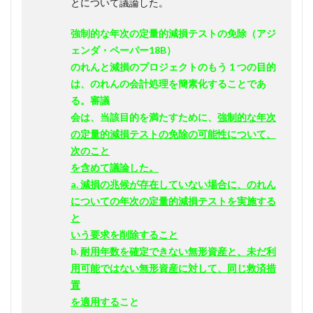
とについて議論した。
強制的な年次の定量的減損テストの免除（アジ
ェンダ・ペーパー
18B
）
のれんと減損のプロジェクトのもう
1
つの目的
は、のれんの会計処理を簡素化することであ
る。審議
会は、当該目的を満たすために、
強制的な年次
の定量的減損テストの免除の可能性について、
次のこと
を含めて議論した。
a.
減損の兆候が存在していない場合に、のれん
についての年次の定量的減損テストを実施する
と
いう要求を削除すること
b.
耐用年数を確定できない無形資産と、未だ利
用可能ではない無形資産に対して、同じ救済措
置
を適用する
こと