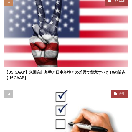
US GAAP
【US GAAP】米国会計基準と日本基準との差異で留意すべき10の論点
【USGAAP】
会計