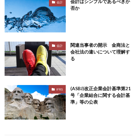
会計はシンプルであるべきか
会計
否か
関連当事者の開示 金商法と
会計
会社法の違いについて理解す
る
(ASBJ)改正企業会計基準第21
IFRS
号「企業結合に関する会計基
準」等の公表