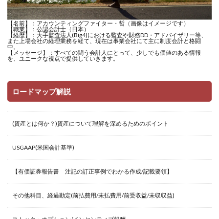
【名前】：アカウンティングファイター・哲（画像はイメージです）
【職業】：公認会計士（日本）
【経歴】：大手監査法人(Big4)における監査や財務DD・アドバイザリー等、
また上場会社の経理業務を経て、現在は事業会社にて主に制度会計と格闘
中。
【メッセージ】：すべての闘う会計人にとって、少しでも価値のある情報
を、ユニークな視点で提供していきます。
ロードマップ解説
(資産とは何か？)資産について理解を深めるためのポイント
USGAAP(米国会計基準)
【有価証券報告書 注記の訂正事例でわかる作成/記載要領】
その他科目、経過勘定(前払費用/未払費用/前受収益/未収収益)