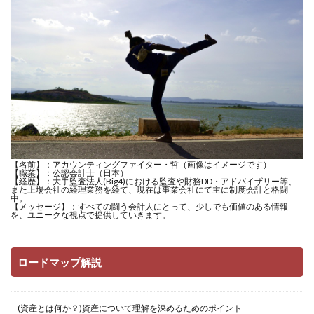
【名前】：アカウンティングファイター・哲（画像はイメージです）
【職業】：公認会計士（日本）
【経歴】：大手監査法人(Big4)における監査や財務DD・アドバイザリー等、
また上場会社の経理業務を経て、現在は事業会社にて主に制度会計と格闘
中。
【メッセージ】：すべての闘う会計人にとって、少しでも価値のある情報
を、ユニークな視点で提供していきます。
ロードマップ解説
(資産とは何か？)資産について理解を深めるためのポイント