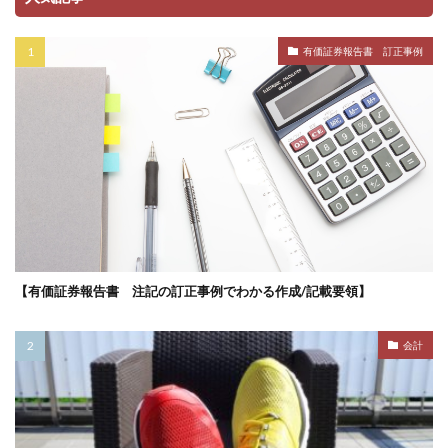
有価証券報告書 訂正事例
【有価証券報告書 注記の訂正事例でわかる作成/記載要領】
会計