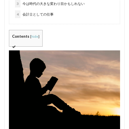
3
今は時代の大きな変わり目かもしれない
4
会計士としての仕事
Contents
[
hide
]