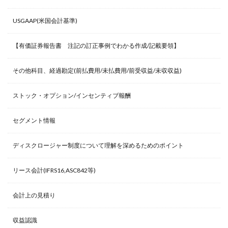
USGAAP(米国会計基準)
【有価証券報告書 注記の訂正事例でわかる作成/記載要領】
その他科目、経過勘定(前払費用/未払費用/前受収益/未収収益)
ストック・オプション/インセンティブ報酬
セグメント情報
ディスクロージャー制度について理解を深めるためのポイント
リース会計(IFRS16,ASC842等)
会計上の見積り
収益認識