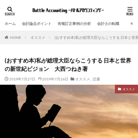
ホーム
会計論点ポイント
有報訂正事例の分析
会計士の転職
オススメ
(おすすめ本)私が総理大臣ならこうする 日本と
HOME
(おすすめ本)私が総理大臣ならこうする 日本と世界
の新世紀ビジョン 大西つねき著
2019年7月27日
2019年7月26日
オススメ
,
読書
オススメ