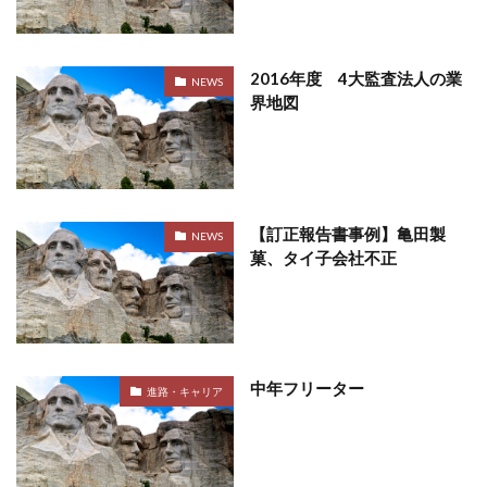
2016年度 4大監査法人の業
NEWS
界地図
【訂正報告書事例】亀田製
NEWS
菓、タイ子会社不正
中年フリーター
進路・キャリア