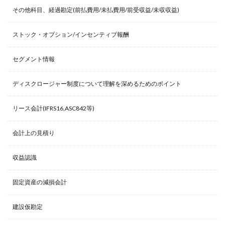
その他科目、経過勘定(前払費用/未払費用/前受収益/未収収益)
ストック・オプション/インセンティブ報酬
セグメント情報
ディスクロージャー制度について理解を深めるためのポイント
リース会計(IFRS16,ASC842等)
会計上の見積り
収益認識
固定資産の減損会計
建設仮勘定