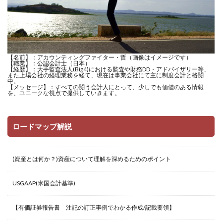
【名前】：アカウンティングファイター・哲（画像はイメージです）
【職業】：公認会計士（日本）
【経歴】：大手監査法人(Big4)における監査や財務DD・アドバイザリー等、
また上場会社の経理業務を経て、現在は事業会社にて主に制度会計と格闘
中。
【メッセージ】：すべての闘う会計人にとって、少しでも価値のある情報
を、ユニークな視点で提供していきます。
ロードマップ解説
(資産とは何か？)資産について理解を深めるためのポイント
USGAAP(米国会計基準)
【有価証券報告書 注記の訂正事例でわかる作成/記載要領】