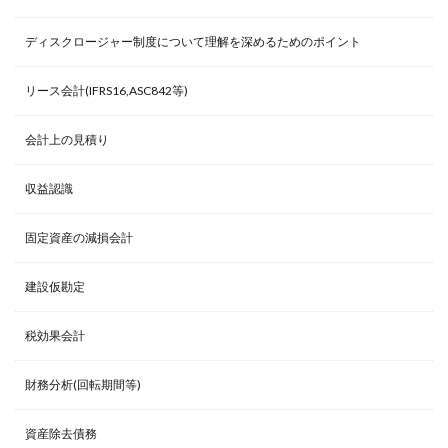
ディスクロージャー制度について理解を深めるためのポイント
リース会計(IFRS16,ASC842等)
会計上の見積り
収益認識
固定資産の減損会計
建設仮勘定
税効果会計
財務分析(回転期間等)
資産除去債務