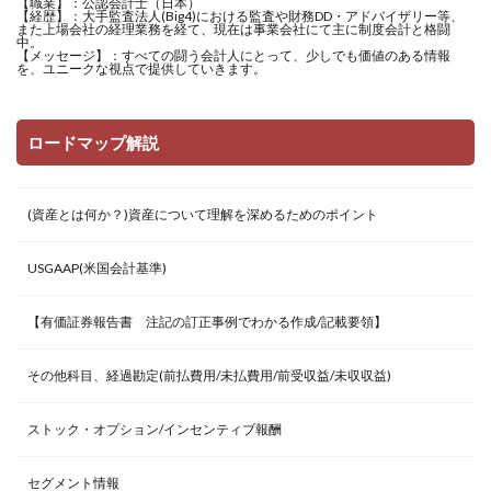
【職業】：公認会計士（日本）
【経歴】：大手監査法人(Big4)における監査や財務DD・アドバイザリー等、
また上場会社の経理業務を経て、現在は事業会社にて主に制度会計と格闘
中。
【メッセージ】：すべての闘う会計人にとって、少しでも価値のある情報
を、ユニークな視点で提供していきます。
ロードマップ解説
(資産とは何か？)資産について理解を深めるためのポイント
USGAAP(米国会計基準)
【有価証券報告書 注記の訂正事例でわかる作成/記載要領】
その他科目、経過勘定(前払費用/未払費用/前受収益/未収収益)
ストック・オプション/インセンティブ報酬
セグメント情報