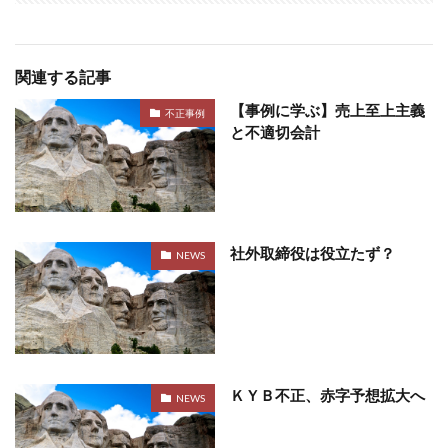
関連する記事
【事例に学ぶ】売上至上主義
不正事例
と不適切会計
社外取締役は役立たず？
NEWS
ＫＹＢ不正、赤字予想拡大へ
NEWS