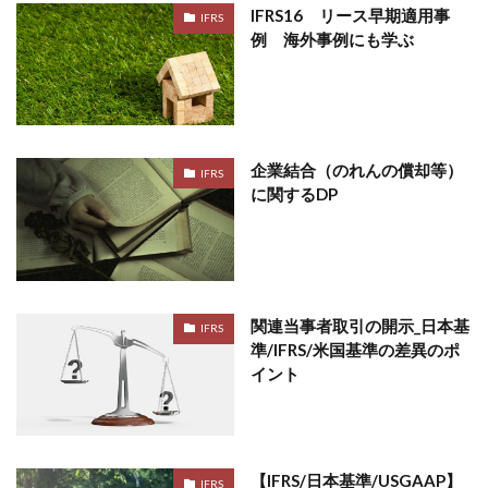
IFRS16 リース早期適用事
IFRS
例 海外事例にも学ぶ
企業結合（のれんの償却等）
IFRS
に関するDP
関連当事者取引の開示_日本基
IFRS
準/IFRS/米国基準の差異のポ
イント
【IFRS/日本基準/USGAAP】
IFRS