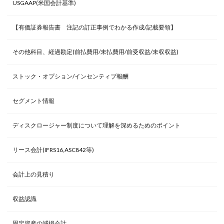
USGAAP(米国会計基準)
【有価証券報告書 注記の訂正事例でわかる作成/記載要領】
その他科目、経過勘定(前払費用/未払費用/前受収益/未収収益)
ストック・オプション/インセンティブ報酬
セグメント情報
ディスクロージャー制度について理解を深めるためのポイント
リース会計(IFRS16,ASC842等)
会計上の見積り
収益認識
固定資産の減損会計