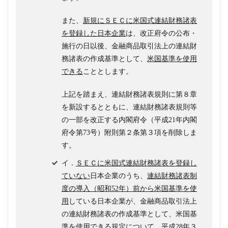
また、
新規にＳＥＣに米国式連結財務諸表
を登録した日本企業
は、改正府令の公布・
施行の日以後、金融商品取引法上の連結財
務諸表の作成基準として、
米国基準を使用
できる
こととします。
上記を踏まえ、連結財務諸表規則に第８章
を新設するとともに、連結財務諸表規則等
の一部を改正する内閣府令（平成21年内閣
府令第73号）附則第２条第３項を削除しま
す。
イ．
ＳＥＣに米国式連結財務諸表を登録し
ていない
日本企業のうち、
連結財務諸表制
度の導入（昭和52年）前から米国基準を使
用
している日本企業が、金融商品取引法上
の連結財務諸表の作成基準として、米国基
準を使用できる規定について、平成28年３