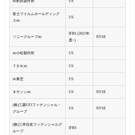
㈱村田製作所
US
富士フイルムホールディング
US
ス㈱
IFRS (2021年
ソニーグループ㈱
NYSE
度~)
㈱小松製作所
US
ＴＤＫ㈱
US
㈱東芝
US
キヤノン㈱
US
NYSE
(株)三菱UFJフィナンシャル・
US
NYSE
グループ
(株)三井住友フィナンシャルグ
IFRS
ループ