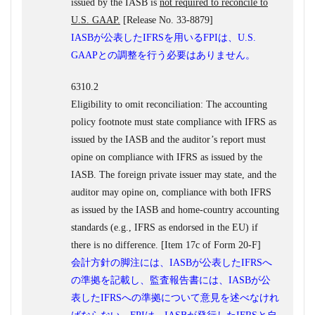
issued by the IASB is
not required to reconcile to
U.S. GAAP.
[Release No. 33-8879]
IASBが公表したIFRSを用いるFPIは、U.S.
GAAPとの調整を行う必要はありません。
6310.2
Eligibility to omit reconciliation: The accounting
policy footnote must state compliance with IFRS as
issued by the IASB and the auditor’s report must
opine on compliance with IFRS as issued by the
IASB. The foreign private issuer may state, and the
auditor may opine on, compliance with both IFRS
as issued by the IASB and home-country accounting
standards (e.g., IFRS as endorsed in the EU) if
there is no difference. [Item 17c of Form 20-F]
会計方針の脚注には、IASBが公表したIFRSへ
の準拠を記載し、監査報告書には、IASBが公
表したIFRSへの準拠について意見を述べなけれ