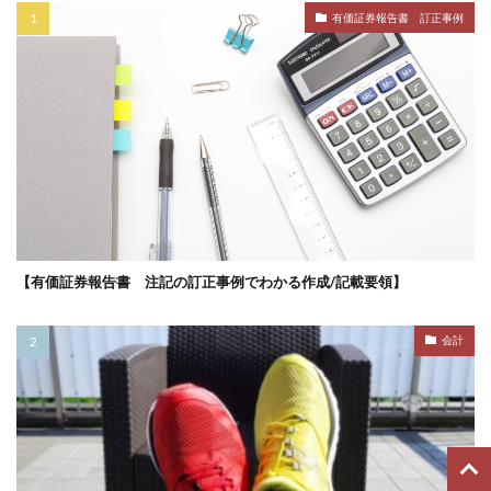
有価証券報告書 訂正事例
【有価証券報告書 注記の訂正事例でわかる作成/記載要領】
会計