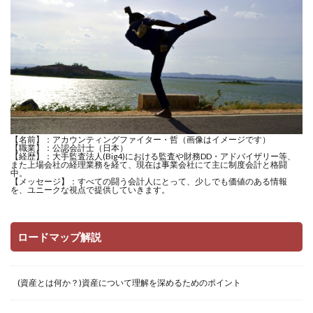
【名前】：アカウンティングファイター・哲（画像はイメージです）
【職業】：公認会計士（日本）
【経歴】：大手監査法人(Big4)における監査や財務DD・アドバイザリー等、
また上場会社の経理業務を経て、現在は事業会社にて主に制度会計と格闘
中。
【メッセージ】：すべての闘う会計人にとって、少しでも価値のある情報
を、ユニークな視点で提供していきます。
ロードマップ解説
(資産とは何か？)資産について理解を深めるためのポイント