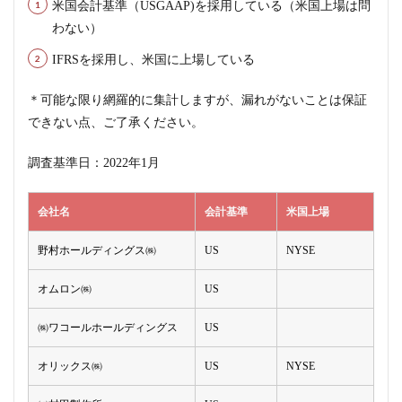
米国会計基準（USGAAP)を採用している（米国上場は問
わない）
IFRSを採用し、米国に上場している
＊可能な限り網羅的に集計しますが、漏れがないことは保証
できない点、ご了承ください。
調査基準日：2022年1月
会社名
会計基準
米国上場
野村ホールディングス㈱
US
NYSE
オムロン㈱
US
㈱ワコールホールディングス
US
オリックス㈱
US
NYSE