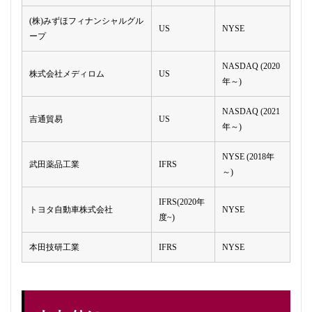
(株)みずほフィナンシャルグル
US
NYSE
ープ
NASDAQ (2020
株式会社メディロム
US
年～)
NASDAQ (2021
吉通貿易
US
年～)
NYSE (2018年
武田薬品工業
IFRS
～)
IFRS(2020年
トヨタ自動車株式会社
NYSE
度~)
本田技研工業
IFRS
NYSE