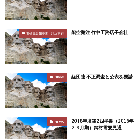
架空発注 竹中工務店子会社
有価証券報告書 訂正事例
経団連 不正調査と公表を要請
NEWS
2018年度第2四半期（2018年
NEWS
7- 9月期）鋼材需要見通