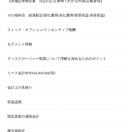
【有価証券報告書 注記の訂正事例でわかる作成/記載要領】
その他科目、経過勘定(前払費用/未払費用/前受収益/未収収益)
ストック・オプション/インセンティブ報酬
セグメント情報
ディスクロージャー制度について理解を深めるためのポイント
リース会計(IFRS16,ASC842等)
会計上の見積り
収益認識
固定資産の減損会計
建設仮勘定