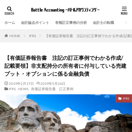
ホーム
会計論点ポイント
有報訂正事例の分析
会計士の転職
IFRS
【有価証券報告書 注記の訂正事例でわかる作成/記
HOME
【有価証券報告書 注記の訂正事例でわかる作成/
記載要領】非支配持分の所有者に付与している売建
プット・オプションに係る金融負債
2019年2月17日
2019年5月26日
IFRS
,
NEWS
,
有価証券報告書 訂正事例
IFRS