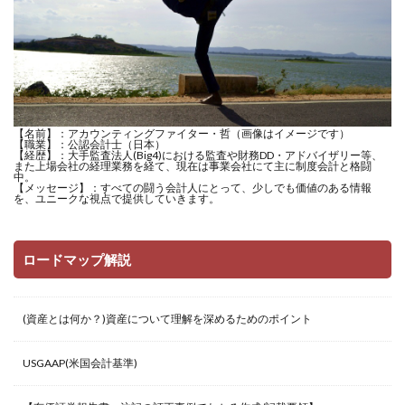
【名前】：アカウンティングファイター・哲（画像はイメージです）
【職業】：公認会計士（日本）
【経歴】：大手監査法人(Big4)における監査や財務DD・アドバイザリー等、
また上場会社の経理業務を経て、現在は事業会社にて主に制度会計と格闘
中。
【メッセージ】：すべての闘う会計人にとって、少しでも価値のある情報
を、ユニークな視点で提供していきます。
ロードマップ解説
(資産とは何か？)資産について理解を深めるためのポイント
USGAAP(米国会計基準)