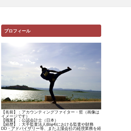
プロフィール
【名前】：アカウンティングファイター・哲（画像は
イメージです）
【職業】：公認会計士（日本）
【経歴】：大手監査法人(Big4)における監査や財務
DD・アドバイザリー等、また上場会社の経理業務を経