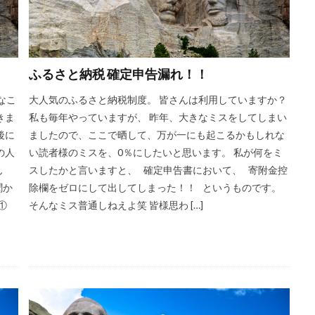
ふるさと納税 確定申告漏れ！！
なこ
大人気のふるさと納税制度。 皆さんは利用していますか？
きま
私も毎年やっていますが、 昨年、大きなミスをしてしまい
後に
ましたので、ここで晒して、万が一にも起こるかもしれな
の人
い読者様のミスを、0％にしたいと思います。 私が何をミ
ん
スしたかと言いますと、 確定申告書において、 寄附金控
聞か
除欄をゼロにして出してしまった！！ というものです。
①
そんなミス普通しねえよ笑 皆様思わ […]