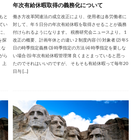
年次有給休暇取得の義務化について
もと
働き方改革関連法の成立改正により、使用者は各労働者に
てい
対して、年５日分の年次有給休暇を取得させることが義務
に、
付けられるようになります。 税務研究会ニュースより。 1
を探
改正の概要、計画年休との違い 2 制度内容 ⑴ 対象者 ⑵ 年5
とな
日の時季指定義務 ⑶ 時季指定の方法 ⑷ 時季指定を要しな
がら
い場合 ⑸ 年次有給休暇管理簿 良くまとまっていると思っ
、上
たのでそれはいいのですが、 そもそも有給休暇って毎年20
日与 […]