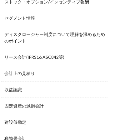
ストック・オプション/インセンティブ報酬
セグメント情報
ディスクロージャー制度について理解を深めるため
のポイント
リース会計(IFRS16,ASC842等)
会計上の見積り
収益認識
固定資産の減損会計
建設仮勘定
税効果会計