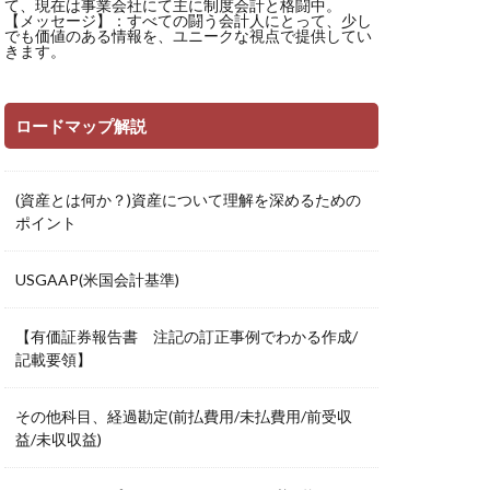
て、現在は事業会社にて主に制度会計と格闘中。
【メッセージ】：すべての闘う会計人にとって、少し
でも価値のある情報を、ユニークな視点で提供してい
きます。
ロードマップ解説
(資産とは何か？)資産について理解を深めるための
ポイント
USGAAP(米国会計基準)
【有価証券報告書 注記の訂正事例でわかる作成/
記載要領】
その他科目、経過勘定(前払費用/未払費用/前受収
益/未収収益)