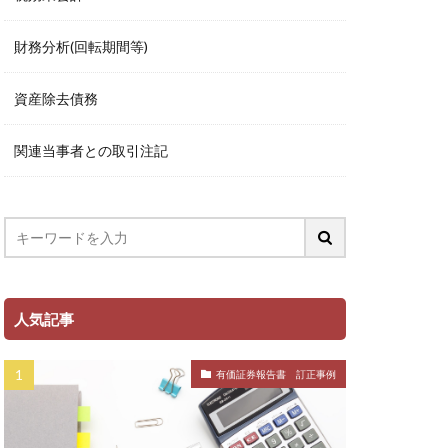
財務分析(回転期間等)
資産除去債務
関連当事者との取引注記
人気記事
有価証券報告書 訂正事例