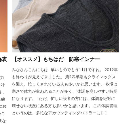
偽表
【オススメ】もちはだ 防寒インナー
みなさんこんにちは 早いものでもう11月ですね。 2019年
も終わりが見えてきました。 第2四半期もクライマックス
見力
を迎え、忙しくされている人も多いかと思います。 冬場は
バト
寒さで体力が奪われることが多く、 体調を崩しやすい時期
す。
になります。 ただ、忙しい読者の方には、体調を絶対に
洗練
壊せない状況にある方も多いかと思います。 この体調管理
にお
というのは、多忙なアカウンティングバトラーに […]
をこ
要な