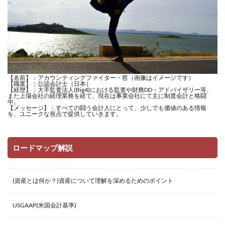
【名前】：アカウンティングファイター・哲（画像はイメージです）
【職業】：公認会計士（日本）
【経歴】：大手監査法人(Big4)における監査や財務DD・アドバイザリー等、
また上場会社の経理業務を経て、現在は事業会社にて主に制度会計と格闘
中。
【メッセージ】：すべての闘う会計人にとって、少しでも価値のある情報
を、ユニークな視点で提供していきます。
ロードマップ解説
(資産とは何か？)資産について理解を深めるためのポイント
USGAAP(米国会計基準)