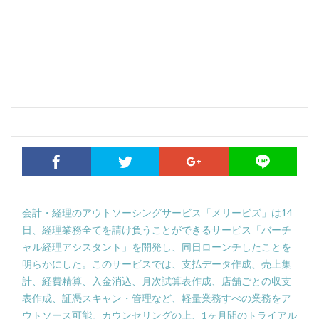
会計・経理のアウトソーシングサービス「メリービズ」は14
日、経理業務全てを請け負うことができるサービス「バーチ
ャル経理アシスタント」を開発し、同日ローンチしたことを
明らかにした。このサービスでは、支払データ作成、売上集
計、経費精算、入金消込、月次試算表作成、店舗ごとの収支
表作成、証憑スキャン・管理など、軽量業務すべの業務をア
ウトソース可能。カウンセリングの上、1ヶ月間のトライアル