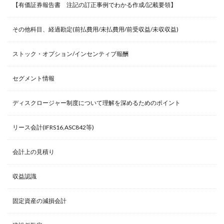
【有価証券報告書 注記の訂正事例でわかる作成/記載要領】
その他科目、経過勘定(前払費用/未払費用/前受収益/未収収益)
ストック・オプション/インセンティブ報酬
セグメント情報
ディスクロージャー制度について理解を深めるためのポイント
リース会計(IFRS16,ASC842等)
会計上の見積り
収益認識
固定資産の減損会計