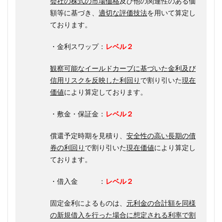
会社の株式の市場価格
及び他の関連性のある価
額等に基づき、
適切な評価技法
を用いて算定し
ております。
・金利スワップ：
レベル２
観察可能なイールドカーブに基づいた金利及び
信用リスクを反映した利回り
で割り引いた
現在
価値
により算定しております。
・敷金・保証金：
レベル２
償還予定時期を見積り、
安全性の高い長期の債
券の利回り
で割り引いた
現在価値
により算定し
ております。
・借入金 ：
レベル２
固定金利によるものは、
元利金の合計額を同様
の新規借入を行った場合に想定される利率で割