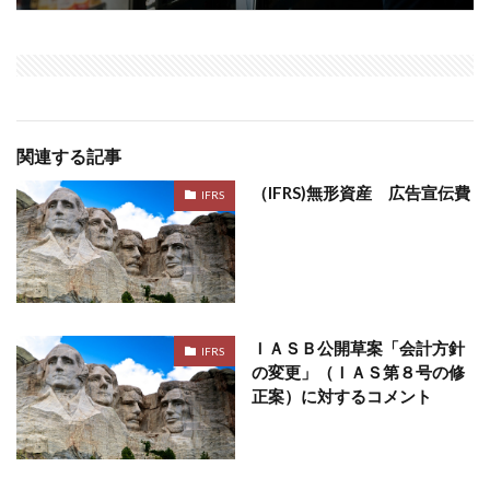
関連する記事
（IFRS)無形資産 広告宣伝費
IFRS
ＩＡＳＢ公開草案「会計方針
IFRS
の変更」（ＩＡＳ第８号の修
正案）に対するコメント