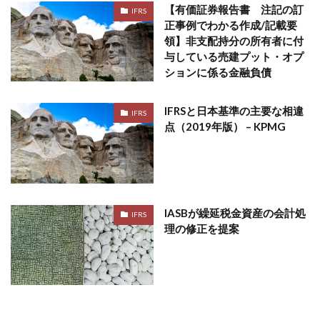
【有価証券報告書 注記の訂
IFRS
正事例でわかる作成/記載要
領】非支配持分の所有者に付
与している売建プット・オプ
ションに係る金融負債
IFRSと日本基準の主要な相違
IFRS
点（2019年版） – KPMG
IASBが繰延税金資産の会計処
IFRS
理の修正を提案