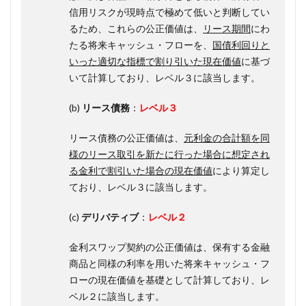
信用リスクが現時点で極めて低いと判断してい
るため、これらの公正価値は、
リース期間
にわ
たる将来キャッシュ・フローを、
国債利回りと
いった適切な指標で割り引いた現在価値
に基づ
いて計算しており、
レベル
３に該当します。
(b)
リース債務
：
レベル３
リース債務の公正価値は、
元利金の合計額を同
様のリース取引を新たに行った場合に想定され
る金利で割引いた場合の現在価値
により算定し
ており、
レベル
３に該当します。
(c)
デリバティブ
：
レベル２
金利スワップ契約の公正価値は、保有する金融
商品と同様の利率を用いた将来キャッシュ・フ
ローの現在価値を基礎として計算しており、
レ
ベル
２に該当します。