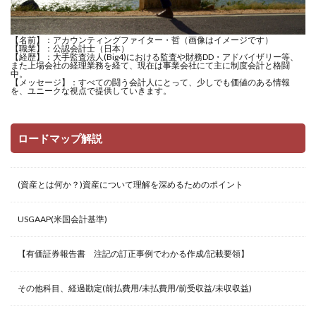
【名前】：アカウンティングファイター・哲（画像はイメージです）
【職業】：公認会計士（日本）
【経歴】：大手監査法人(Big4)における監査や財務DD・アドバイザリー等、
また上場会社の経理業務を経て、現在は事業会社にて主に制度会計と格闘
中。
【メッセージ】：すべての闘う会計人にとって、少しでも価値のある情報
を、ユニークな視点で提供していきます。
ロードマップ解説
(資産とは何か？)資産について理解を深めるためのポイント
USGAAP(米国会計基準)
【有価証券報告書 注記の訂正事例でわかる作成/記載要領】
その他科目、経過勘定(前払費用/未払費用/前受収益/未収収益)