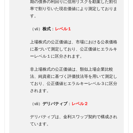
期の債券の利回りに信用リスクを勘案した割引
率で割り引いた現在価値により測定しておりま
す。
（ⅶ）
株式
：
レベル１
上場株式の公正価値は、市場における公表価格
に基づいて測定しており、公正価値ヒエラルキ
ー
レベル
１に区分されます。
非上場株式の公正価値は、類似上場企業比較
法、純資産に基づく評価技法等を用いて測定し
ており、公正価値ヒエラルキー
レベル
３に区分
されます。
（ⅷ）
デリバティブ
：
レベル２
デリバティブは、金利スワップ契約で構成され
ています。