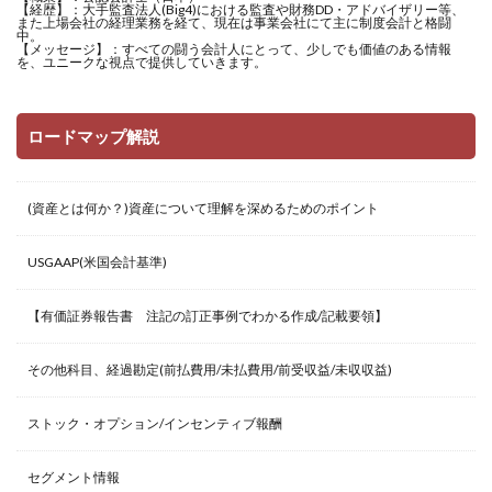
【経歴】：大手監査法人(Big4)における監査や財務DD・アドバイザリー等、
また上場会社の経理業務を経て、現在は事業会社にて主に制度会計と格闘
中。
【メッセージ】：すべての闘う会計人にとって、少しでも価値のある情報
を、ユニークな視点で提供していきます。
ロードマップ解説
(資産とは何か？)資産について理解を深めるためのポイント
USGAAP(米国会計基準)
【有価証券報告書 注記の訂正事例でわかる作成/記載要領】
その他科目、経過勘定(前払費用/未払費用/前受収益/未収収益)
ストック・オプション/インセンティブ報酬
セグメント情報