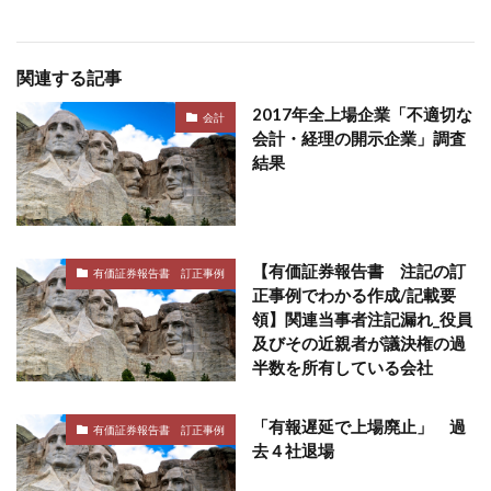
関連する記事
2017年全上場企業「不適切な
会計
会計・経理の開示企業」調査
結果
【有価証券報告書 注記の訂
有価証券報告書 訂正事例
正事例でわかる作成/記載要
領】関連当事者注記漏れ_役員
及びその近親者が議決権の過
半数を所有している会社
「有報遅延で上場廃止」 過
有価証券報告書 訂正事例
去４社退場