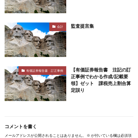
監査提言集
会計
【有価証券報告書 注記の訂
有価証券報告書 訂正事例
正事例でわかる作成/記載要
領】ゼット 課税売上割合算
定誤り
コメントを書く
メールアドレスが公開されることはありません。
※
が付いている欄は必須項