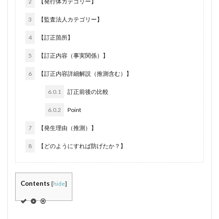
2
【発行体カテゴリー】
3
【監査法人カテゴリー】
4
【訂正箇所】
5
【訂正内容（事実関係）】
6
【訂正内容詳細解説（推測含む）】
6.0.1
訂正前後の比較
6.0.2
Point
7
【発生理由（推測）】
8
【どのようにすれば防げたか？】
Contents
[
hide
]