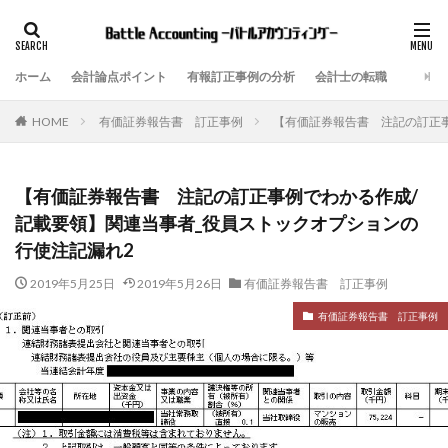
ホーム
会計論点ポイント
有報訂正事例の分析
会計士の転職
有価証券報告書 訂正事例
【有価証券報告書 注記の訂正事
HOME
【有価証券報告書 注記の訂正事例でわかる作成/
記載要領】関連当事者_役員ストックオプションの
行使注記漏れ2
2019年5月25日
2019年5月26日
有価証券報告書 訂正事例
有価証券報告書 訂正事例